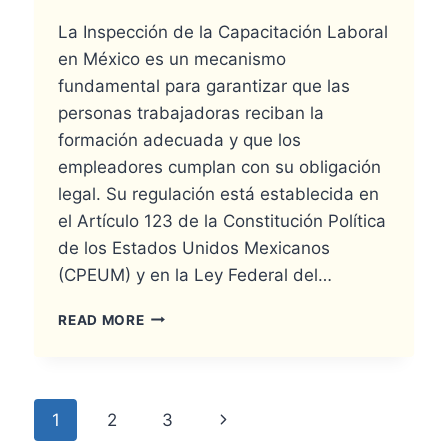
La Inspección de la Capacitación Laboral
en México es un mecanismo
fundamental para garantizar que las
personas trabajadoras reciban la
formación adecuada y que los
empleadores cumplan con su obligación
legal. Su regulación está establecida en
el Artículo 123 de la Constitución Política
de los Estados Unidos Mexicanos
(CPEUM) y en la Ley Federal del…
INSPECCIÓN
READ MORE
DE
LA
CAPACITACIÓN
LABORAL
Page
Next
1
2
3