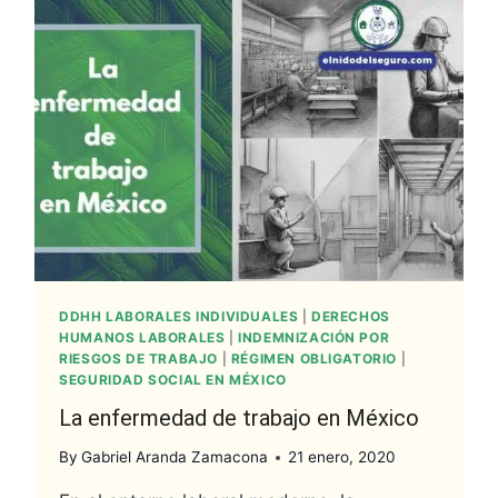
LA
RESUMEN
¿QUÉ
LA
NECESIDAD
SEGURIDAD
ENFERMEDAD
REFORMA
ES
EVOLUCIÓN
DE
SOCIAL
DE
LABORAL
EL
DE
LAS
EN
TRABAJO
2019
SALARIO
LA
PERSONAS
LAS
EN
BASE
SEGURIDAD
NO
ANTIGUAS
MÉXICO
DE
SOCIAL
ASALARIADAS
CIVILIZACIONES
APORTACIÓN?
EN
POR
MÉXICO
LA
SEGURIDAD
SOCIAL
DDHH LABORALES INDIVIDUALES
|
DERECHOS
HUMANOS LABORALES
|
INDEMNIZACIÓN POR
RIESGOS DE TRABAJO
|
RÉGIMEN OBLIGATORIO
|
SEGURIDAD SOCIAL EN MÉXICO
La enfermedad de trabajo en México
By
Gabriel Aranda Zamacona
21 enero, 2020